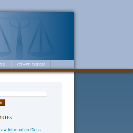
RS
OTHER FORMS
ries
Law Information Class