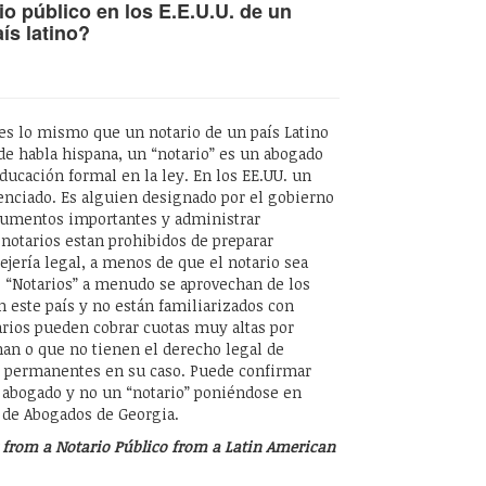
io público en los E.E.U.U. de un
ís latino?
es lo mismo que un notario de un país Latino
e habla hispana, un “notario” es un abogado
ducación formal en la ley. En los EE.UU. un
enciado. Es alguien designado por el gobierno
ocumentos importantes y administrar
 notarios estan prohibidos de preparar
jería legal, a menos de que el notario sea
 “Notarios” a menudo se aprovechan de los
este país y no están familiarizados con
arios pueden cobrar cuotas muy altas por
an o que no tienen el derecho legal de
s permanentes en su caso. Puede confirmar
 abogado y no un “notario” poniéndose en
a de Abogados de Georgia.
r from a Notario Público from a Latin American