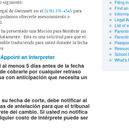
 siguiente:
Filing i
Find an
Legal de Gwinnett en el
(678) 376-4545
para
Informa
 podamos ofrecerle asesoramiento o
Legal Ai
l.
List of 
no ha presentado una Moción para Nombrar un
Parenti
iatamente. Esta es una solicitud para que el
Parenti
nible traduciendo para usted durante la fecha
Passpor
es:
Resourc
School 
 Appoint an Interpreter
What's
l al menos 5 días antes de la fecha
de cobrarle por cualquier retraso
sa con anticipación que necesita un
su fecha de corte, debe notificar al
as de antelación para que el tribunal
prete del cambio.
Si usted no notifica
alquier costo de intérprete puede ser