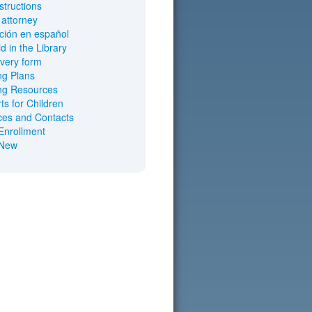
nstructions
 attorney
ción en español
d in the Library
every form
ng Plans
ng Resources
ts for Children
es and Contacts
Enrollment
 New