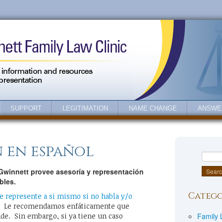
SUPPORT
LEGITIMATION
NAME CHANGE
ANSWE
 en español
Gwinnett provee asesoría y representación
bles.
Catego
 represente a si mismo si no habla y/o
. Le recomendamos enfáticamente que
de. Sin embargo, si ya tiene un caso
Family 