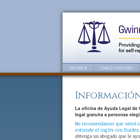
Skip
Skip
to
to
Content
navigation
DIVORCE
CHILD CUSTODY
Información
La oficina de Ayuda Legal de 
legal gratuita a personas elegi
No recomendamos que usted se
entiende el inglés con fluidez
obtenga un abogado que le ayu